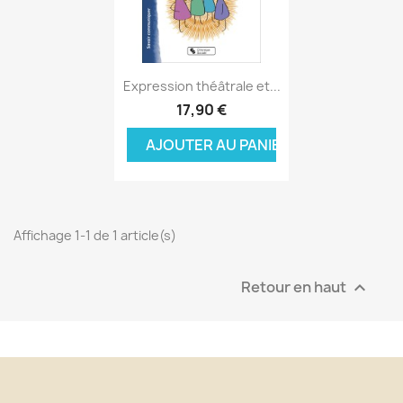
Aperçu rapide

Expression théâtrale et...
17,90 €
AJOUTER AU PANIER
Affichage 1-1 de 1 article(s)
Retour en haut
