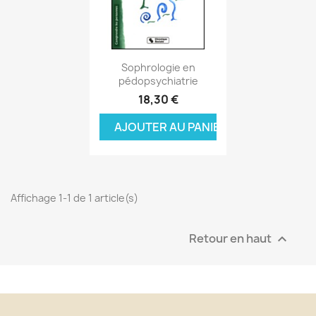
Aperçu rapide

Sophrologie en
pédopsychiatrie
18,30 €
AJOUTER AU PANIER
Affichage 1-1 de 1 article(s)
Retour en haut
