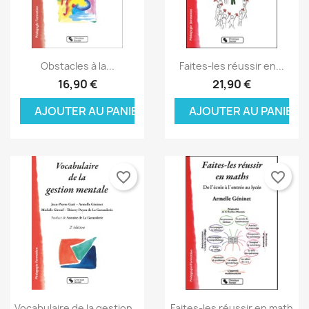
Aperçu rapide
Aperçu rapide


Obstacles à la...
Faites-les réussir en...
16,90 €
21,90 €
AJOUTER AU PANIER
AJOUTER AU PANIER
favorite_border
favorite_border
Aperçu rapide
Aperçu rapide


Vocabulaire de la gestion...
Faites-les réussir en math