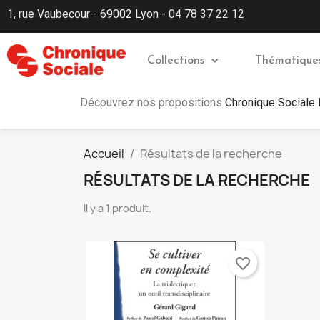
1, rue Vaubecour - 69002 Lyon - 04 78 37 22 12
Collections
Thématique
Découvrez nos propositions
Chronique Sociale
Accueil
Résultats de la recherche
RÉSULTATS DE LA RECHERCHE
Il y a 1 produit.
favorite_border