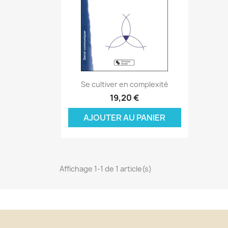
Aperçu rapide

Se cultiver en complexité
C
19,20 €
C
(
AJOUTER AU PANIER
Nom
Vo
A
((
d'
add_circle_outline
Affichage 1-1 de 1 article(s)