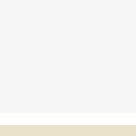
×
×
×
×