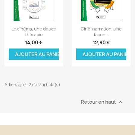
Aperçu rapide
Aperçu rapide


Le cinéma, une douce
Ciné-narration, une
thérapie
façon...
14,00 €
12,90 €
AJOUTER AU PANIER
AJOUTER AU PANIER
Affichage 1-2 de 2 article(s)
Retour en haut
