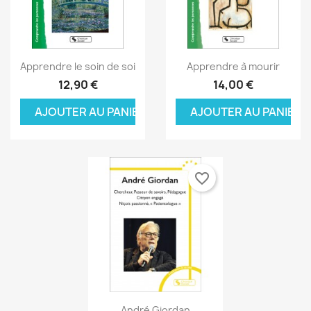
Aperçu rapide
Aperçu rapide


Apprendre le soin de soi
Apprendre à mourir
12,90 €
14,00 €
AJOUTER AU PANIER
AJOUTER AU PANIER
favorite_border
Aperçu rapide

André Giordan