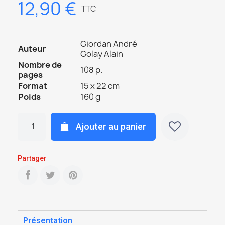
12,90 €
TTC
Giordan André
Auteur
Golay Alain
Nombre de
108 p.
pages
Format
15 x 22 cm
Poids
160 g
Ajouter au panier
Partager
Présentation