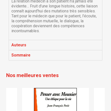
La relation médecin à son patient n’a jamais été
évidente… Fruit d’une longue histoire, cette liaison
connaît aujourd’hui des mutations très sensibles.
Tant pour le médecin que pour le patient, l’écoute,
la compréhension mutuelle, le dialogue, la
coopération deviennent des compétences
incontournables.
×
Auteurs
×
Créer une liste d'envies
Connexion
Sommaire
×
Nom de la liste d'envies
Vous devez être connecté pour ajouter des produits
Ajouter à ma liste d'envies
à votre liste d'envies.
Nos meilleures ventes
Créer une nouvelle liste
add_circle_outline
Annuler
Connexion
Annuler
Créer une liste d'envies