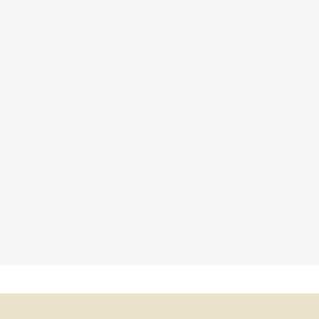
×
×
×
×