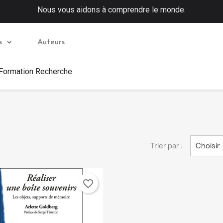
Nous vous aidons à comprendre le monde.
s
Auteurs
 Formation Recherche
Trier par :
Choisir
favorite_border