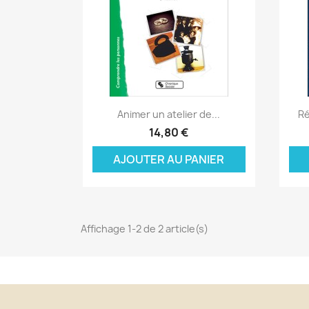
Aperçu rapide

Animer un atelier de...
Ré
C
14,80 €
C
(
AJOUTER AU PANIER
Nom
Vo
A
((
d'
add_circle_outline
Affichage 1-2 de 2 article(s)