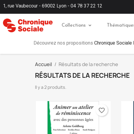
1, rue Vaubecour - 69002 Lyon - 04 78 37 22 12
Collections
Thématique
Découvrez nos propositions
Chronique Sociale
Accueil
Résultats de la recherche
RÉSULTATS DE LA RECHERCHE
Il y a 2 produits.
favorite_border