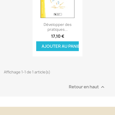
Aperçu rapide

Développer des
pratiques...
17,10 €
AJOUTER AU PANIER
Affichage 1-1 de 1 article(s)
Retour en haut
