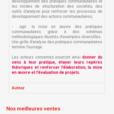
développement des pratiques communautaires et
les modes de structuration des sociétés, des
outils d’analyse pour renforcer les processus de
développement des actions communautaires ;
- agir : la mise en œuvre des pratiques
communautaires grâce à des schémas
méthodologiques illustrés d’exemples diversifiés.
Une grille d’analyse des pratiques communautaires
termine l’ouvrage.
Les acteurs concernés pourront ainsi
donner du
×
sens à leur pratique, étayer leurs repères
×
Créer une liste d'envies
Connexion
théoriques et renforcer l’élaboration, la mise
en œuvre et l’évaluation de projets.
×
Nom de la liste d'envies
Vous devez être connecté pour ajouter des produits
Ajouter à ma liste d'envies
à votre liste d'envies.
Auteur
Créer une nouvelle liste
add_circle_outline
Annuler
Connexion
Annuler
Créer une liste d'envies
Nos meilleures ventes