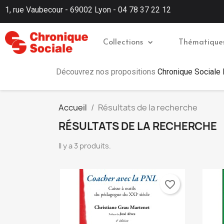
1, rue Vaubecour - 69002 Lyon - 04 78 37 22 12
Collections
Thématique
Découvrez nos propositions
Chronique Sociale
Accueil
Résultats de la recherche
RÉSULTATS DE LA RECHERCHE
Il y a 3 produits.
favorite_border