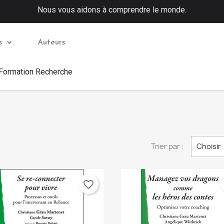
Nous vous aidons à comprendre le monde.
s
Auteurs
 Formation Recherche
Trier par :
Choisir
favorite_border