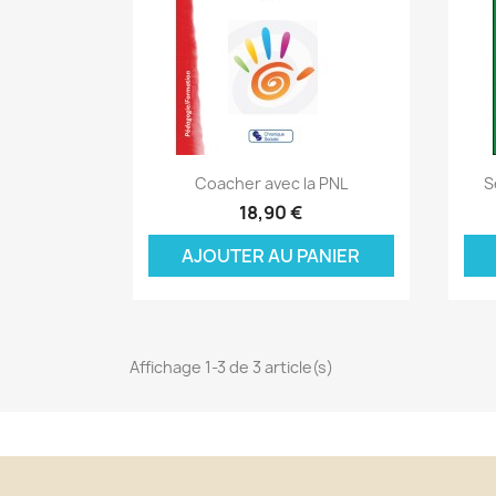
Aperçu rapide

Coacher avec la PNL
S
C
18,90 €
C
(
AJOUTER AU PANIER
Nom
Vo
A
((
d'
add_circle_outline
Affichage 1-3 de 3 article(s)