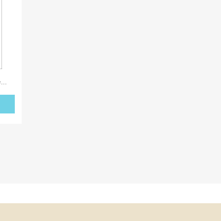
..
×
×
×
×