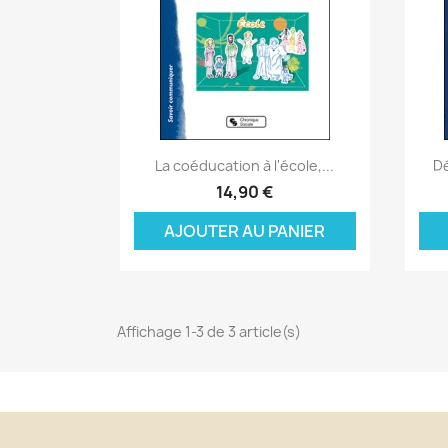
Aperçu rapide

La coéducation à l'école,...
Dé
C
14,90 €
C
(
AJOUTER AU PANIER
Nom
Vo
A
((
d'
add_circle_outline
Affichage 1-3 de 3 article(s)