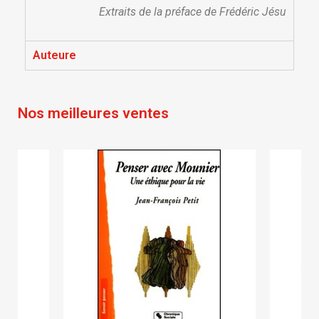
Créer une nouvelle liste
add_circle_outline
Extraits de la préface de Frédéric Jésu
Annuler
Connexion
Annuler
Créer une liste d'envies
Auteure
Nos meilleures ventes