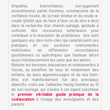
Empathie, bienveillance, non-jugement
inconditionnel, parité d’estime, volontarisme de la
confiance tissée, de la main tendue et du coude-à-
coude (plutôt que du face à face ou du dos à dos)
dans la recherche d’un chemin partagé, aptitude à
solliciter des ressources extérieures pour
contribuer à la résolution de problèmes : tels sont
quelques-uns des mots-clés qui caractérisent ces
pratiques et ces postures relationnelles
mobilisées en différentes circonstances
quotidiennes ou spécifiques que l’auteure décrit
aussi minutieusement les unes que les autres.
Réduire les tensions éducatives et relationnelles à
l’école, au bénéfice de tous et notamment des
enfants, de leurs apprentissages et de leur bien-
être, est manifestement l’un des principaux
×
×
Créer une liste d'envies
objectifs visés par Catherine Hurtig-Delattre au fil
Connexion
de son ouvrage, qui s’avère à cet égard constituer
le
premier véritable guide pratique de la
×
Nom de la liste d'envies
Vous devez être connecté pour ajouter des produits
coéducation
à l’usage des enseignants et des
Ajouter à ma liste d'envies
à votre liste d'envies.
parents.