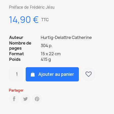
Préface de Frédéric Jésu
14,90 €
TTC
Auteur
Hurtig-Delattre Catherine
Nombre de
304 p.
pages
Format
15 x 22 cm
Poids
415 g
Ajouter au panier
Partager