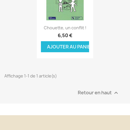
Aperçu rapide

Chouette, un conflit !
6,50 €
AJOUTER AU PANIER
Affichage 1-1 de 1 article(s)
Retour en haut
