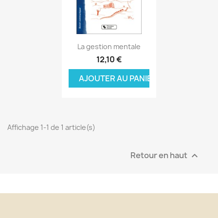
Aperçu rapide

La gestion mentale
12,10 €
AJOUTER AU PANIER
Affichage 1-1 de 1 article(s)
Retour en haut
