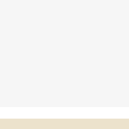
×
×
×
×