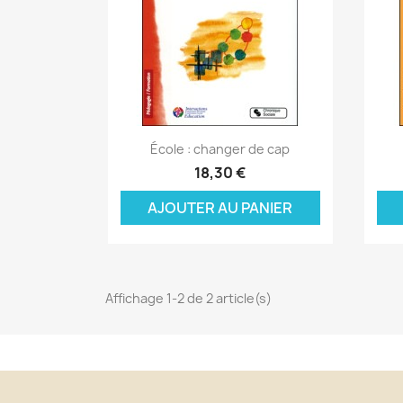
Aperçu rapide

École : changer de cap
C
18,30 €
C
(
AJOUTER AU PANIER
Nom
Vo
A
((
d'
add_circle_outline
Affichage 1-2 de 2 article(s)