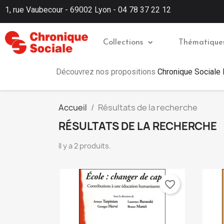
1, rue Vaubecour - 69002 Lyon - 04 78 37 22 12
Collections
Thématique
Découvrez nos propositions
Chronique Sociale
Accueil
Résultats de la recherche
RÉSULTATS DE LA RECHERCHE
Il y a 2 produits.
favorite_border