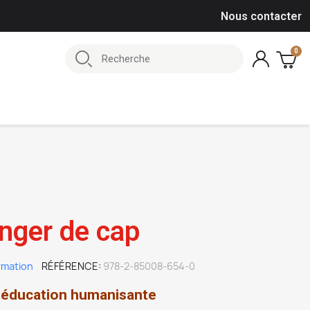
Nous contacter
anger de cap
rmation
RÉFÉRENCE
978-2-85008-654-0
e éducation humanisante