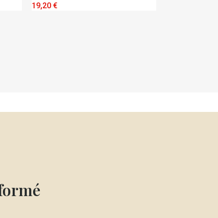
QUICK VIEW
QUICK VIE
19,20 €
17,20 €
nformé