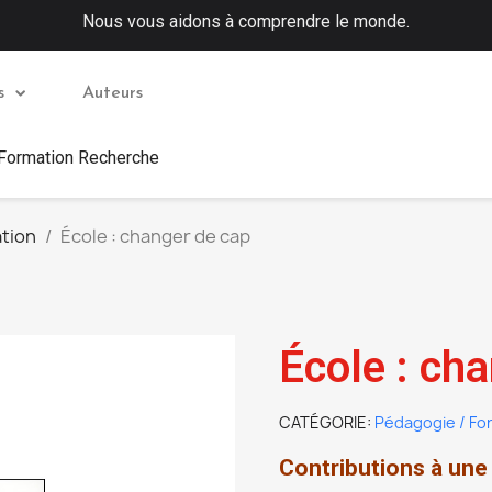
Nous vous aidons à comprendre le monde.
s
Auteurs
 Formation Recherche
tion
École : changer de cap
École : ch
CATÉGORIE
Pédagogie / Fo
Contributions à un