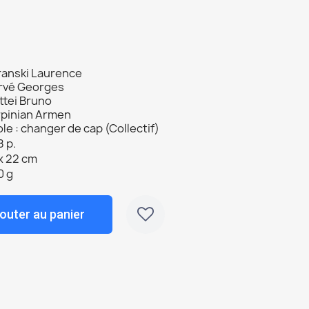
ranski Laurence
rvé Georges
ttei Bruno
rpinian Armen
le : changer de cap (Collectif)
 p.
x 22 cm
0 g
outer au panier