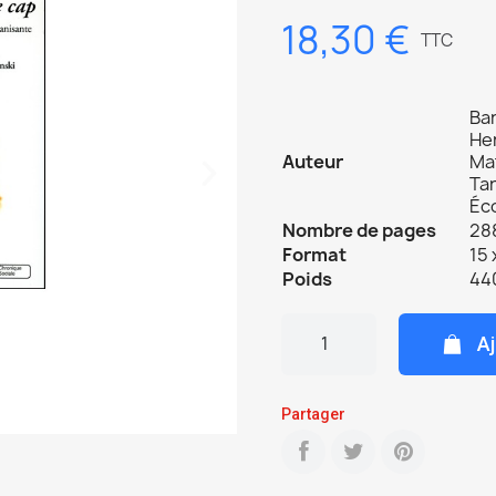
18,30 €
TTC
Ba
He
Auteur
Ma
Ta
Éco
Nombre de pages
288
Format
15 
Poids
44
Aj
Partager