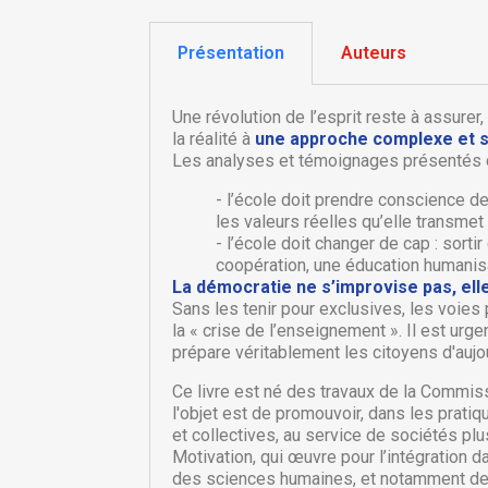
Présentation
Auteurs
Une révolution de l’esprit reste à assurer,
la réalité à
une approche complexe et 
Les analyses et témoignages présentés d
- l’école doit prendre conscience de
les valeurs réelles qu’elle transmet 
- l’école doit changer de cap : sorti
coopération, une éducation humanisa
La démocratie ne s’improvise pas, ell
Sans les tenir pour exclusives, les voie
la « crise de l’enseignement ». Il est urg
C
prépare véritablement les citoyens d'aujo
C
Ce livre est né des travaux de la Commiss
l'objet est de promouvoir, dans les prati
Nom
Vo
A
et collectives, au service de sociétés plu
d'
Motivation, qui œuvre pour l’intégration 
des sciences humaines, et notamment de l
add_circle_outline