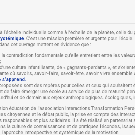
 à l’échelle individuelle comme à l’échelle de la planète, celle du
systémique
. C’est une mission première et urgente pour l’école.
ans cet ouvrage mettent en évidence que :
 la contradiction fondamentale qu'elle entretient entre les valeu
;
r d’une culture infantilisante, de « gagnants-perdants », et s’orie
nte où savoirs, savoir-faire, savoir-être, savoir vivre ensemble
e s’apprend.
s proposées sont des repères pour celles et ceux qui souhaitent 
ent de faire émerger une école au service de plus de maturité per
réer une liste d'envies
urd'hui et de demain aux enjeux anthropologiques, écologiques, in
onnexion
ion éducation de l'association Interactions Transformation Pers
ques citoyennes et le débat public, la prise en compte des inter
 de la liste d'envies
us devez être connecté pour ajouter des produits à votre liste
jouter à ma liste d'envies
s responsables et plus solidaires. Il a été réalisé en partenariat
envies.
dans la culture de connaissances et de pratiques fécondes, issu
’approche introspective et systémique de la motivation.
Créer une nouvelle liste