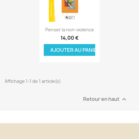
Aperçu rapide

Penser la non-violence
14,00 €
AJOUTER AU PANIER
Affichage 1-1 de 1 article(s)
Retour en haut
