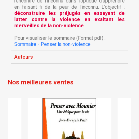
×
rencontre de l’inconnu dans l’optique d’apprendre
Nom de la liste d'envies
Vous devez être connecté pour ajouter des produits
Ajouter à ma liste d'envies
en faisant fi de la peur de l’inconnu. L’objectif :
à votre liste d'envies.
déconstruire les préjugés en essayant de
lutter contre la violence en exaltant les
Créer une nouvelle liste
add_circle_outline
merveilles de la non-violence.
Annuler
Connexion
Annuler
Créer une liste d'envies
Pour visualiser le sommaire (Format pdf) :
Sommaire - Penser la non-violence
Auteurs
Nos meilleures ventes