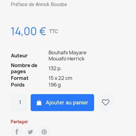
Préface de Annick Bousba
14,00 €
TTC
Bouhafs Mayare
Auteur
Mouafo Herrick
Nombre de
132 p.
pages
Format
15 x 22 cm
Poids
196 g
Ajouter au panier
Partager