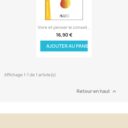
Aperçu rapide

Vivre et penser le conseil...
16,90 €
AJOUTER AU PANIER
Affichage 1-1 de 1 article(s)
Retour en haut
