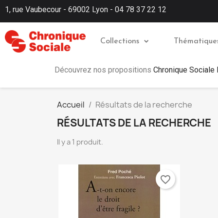
1, rue Vaubecour - 69002 Lyon - 04 78 37 22 12
Collections
Thématique
Découvrez nos propositions
Chronique Sociale
Accueil
Résultats de la recherche
RÉSULTATS DE LA RECHERCHE
Il y a 1 produit.
favorite_border