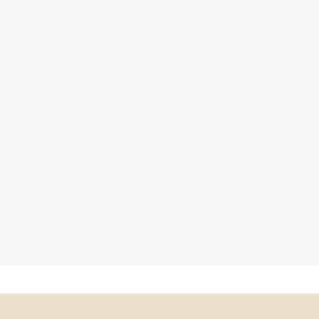
×
×
×
×