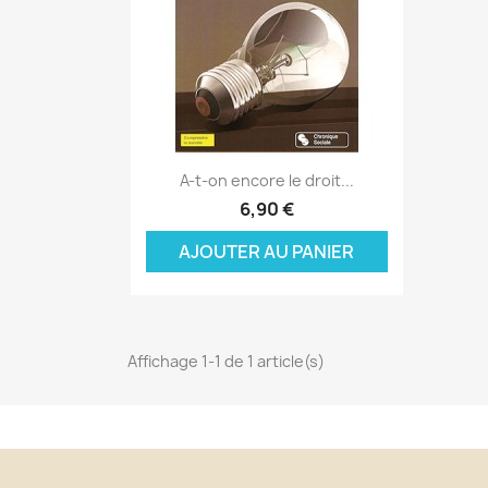
Aperçu rapide

A-t-on encore le droit...
C
6,90 €
C
(
AJOUTER AU PANIER
Nom
Vo
A
((
d'
add_circle_outline
Affichage 1-1 de 1 article(s)