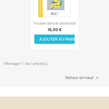
Aperçu rapide

Trouble dans le bénévolat
16,00 €
AJOUTER AU PANIER
Affichage 1-1 de 1 article(s)
Retour en haut
