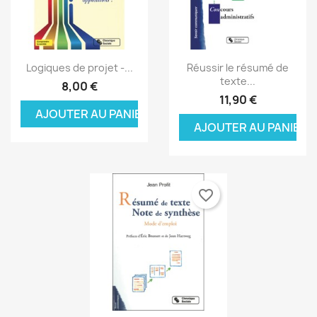
Aperçu rapide
Aperçu rapide


Logiques de projet -...
Réussir le résumé de
texte...
8,00 €
11,90 €
AJOUTER AU PANIER
AJOUTER AU PANIER
favorite_border