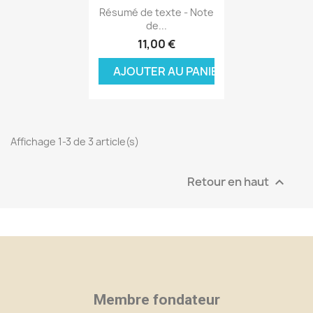
Aperçu rapide

Résumé de texte - Note
de...
11,00 €
AJOUTER AU PANIER
Affichage 1-3 de 3 article(s)
Retour en haut

×
×
×
Créer une liste d'envies
((modalTitle))
Connexion
Membre fondateur
((confirmMessage))
Nom de la liste d'envies
Vous devez être connecté pour ajouter des produits