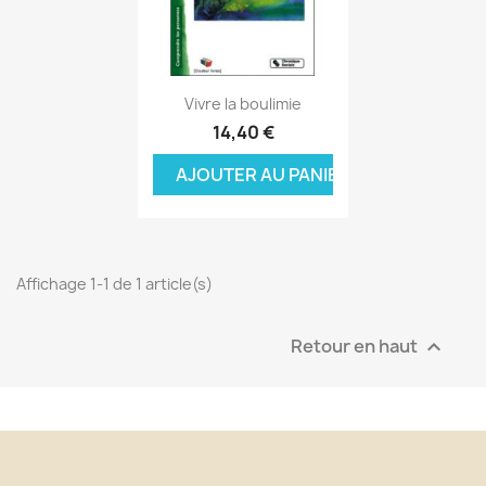
Aperçu rapide

Vivre la boulimie
14,40 €
AJOUTER AU PANIER
Affichage 1-1 de 1 article(s)
Retour en haut
