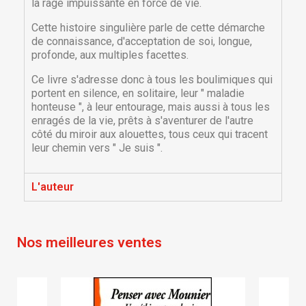
la rage impuissante en force de vie.
Cette histoire singulière parle de cette démarche
de connaissance, d'acceptation de soi, longue,
profonde, aux multiples facettes.
Ce livre s'adresse donc à tous les boulimiques qui
portent en silence, en solitaire, leur " maladie
honteuse ", à leur entourage, mais aussi à tous les
enragés de la vie, prêts à s'aventurer de l'autre
côté du miroir aux alouettes, tous ceux qui tracent
×
×
Créer une liste d'envies
leur chemin vers " Je suis ".
Connexion
×
L'auteur
Nom de la liste d'envies
Vous devez être connecté pour ajouter des produits
Ajouter à ma liste d'envies
à votre liste d'envies.
Créer une nouvelle liste
add_circle_outline
Nos meilleures ventes
Annuler
Connexion
Annuler
Créer une liste d'envies