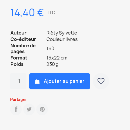
14,40 €
TTC
Auteur
Riéty Sylvette
Co-éditeur
Couleur livres
Nombre de
160
pages
Format
15x22 cm
Poids
230 g
Ajouter au panier
Partager