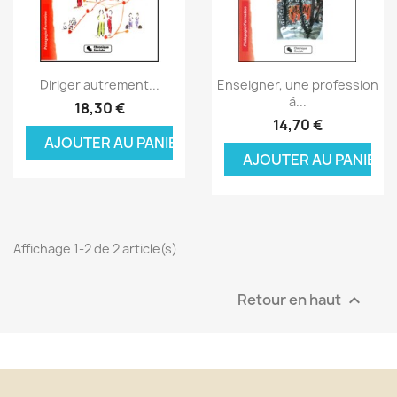
Aperçu rapide
Aperçu rapide


Diriger autrement...
Enseigner, une profession
à...
18,30 €
14,70 €
AJOUTER AU PANIER
AJOUTER AU PANIER
Affichage 1-2 de 2 article(s)
Retour en haut
