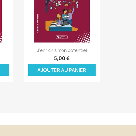
Aperçu rapide

J'enrichis mon potentiel
×
×
×
5,00 €
AJOUTER AU PANIER
×