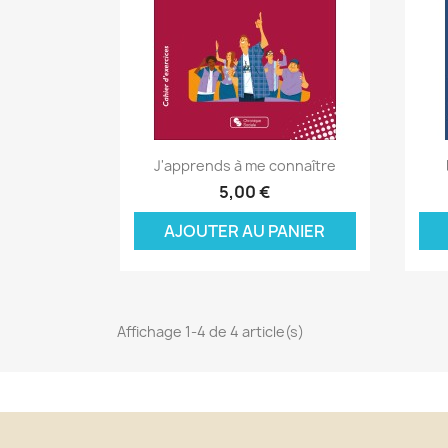
Aperçu rapide

J'apprends à me connaître
C
5,00 €
C
(
AJOUTER AU PANIER
Nom
Vo
A
((
d'
add_circle_outline
Affichage 1-4 de 4 article(s)