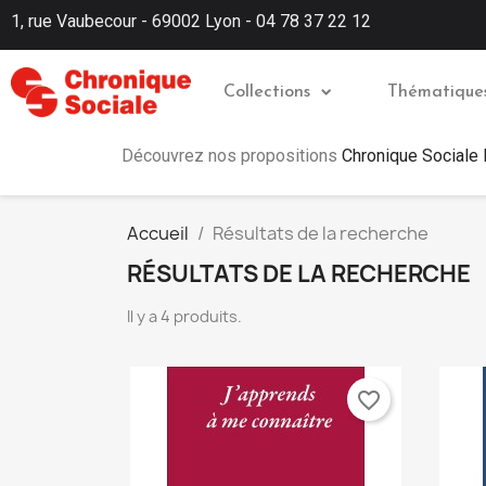
1, rue Vaubecour - 69002 Lyon - 04 78 37 22 12
Collections
Thématique
Découvrez nos propositions
Chronique Sociale
Accueil
Résultats de la recherche
RÉSULTATS DE LA RECHERCHE
Il y a 4 produits.
favorite_border