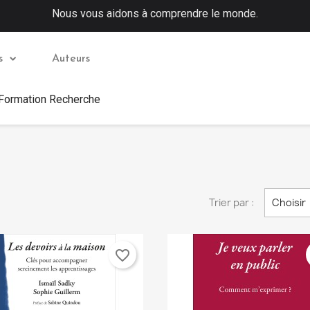
Nous vous aidons à comprendre le monde.
s
Auteurs
 Formation Recherche
Trier par :
Choisir
favorite_border