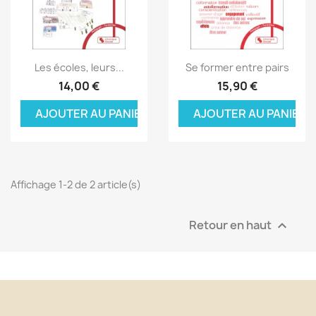
Aperçu rapide
Aperçu rapide


Les écoles, leurs...
Se former entre pairs
14,00 €
15,90 €
AJOUTER AU PANIER
AJOUTER AU PANIER
Affichage 1-2 de 2 article(s)
Retour en haut
