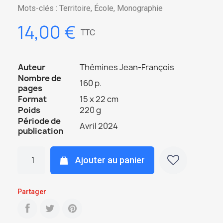
Mots-clés : Territoire, École, Monographie
14,00 €
TTC
Auteur
Thémines Jean-François
Nombre de
160 p.
pages
Format
15 x 22 cm
Poids
220 g
Période de
Avril 2024
publication
Ajouter au panier
Partager