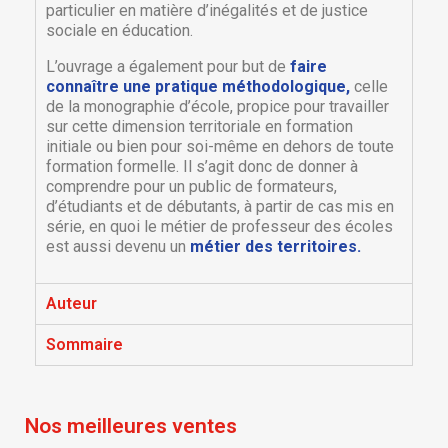
particulier en matière d’inégalités et de justice
sociale en éducation.
L’ouvrage a également pour but de
faire
connaître une pratique méthodologique,
celle
de la monographie d’école, propice pour travailler
sur cette dimension territoriale en formation
initiale ou bien pour soi-même en dehors de toute
formation formelle. Il s’agit donc de donner à
comprendre pour un public de formateurs,
d’étudiants et de débutants, à partir de cas mis en
série, en quoi le métier de professeur des écoles
×
×
est aussi devenu un
métier des territoires.
Créer une liste d'envies
Connexion
Auteur
×
Nom de la liste d'envies
Vous devez être connecté pour ajouter des produits
Ajouter à ma liste d'envies
à votre liste d'envies.
Sommaire
Créer une nouvelle liste
add_circle_outline
Annuler
Connexion
Annuler
Créer une liste d'envies
Nos meilleures ventes