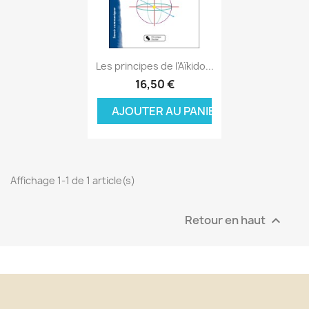
Aperçu rapide

Les principes de l'Aïkido...
16,50 €
AJOUTER AU PANIER
Affichage 1-1 de 1 article(s)
Retour en haut
