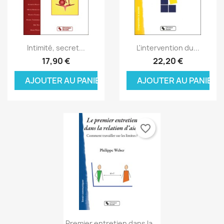
Aperçu rapide
Aperçu rapide


Intimité, secret...
L'intervention du...
17,90 €
22,20 €
AJOUTER AU PANIER
AJOUTER AU PANIER
favorite_border
Aperçu rapide

Premier entretien dans la...