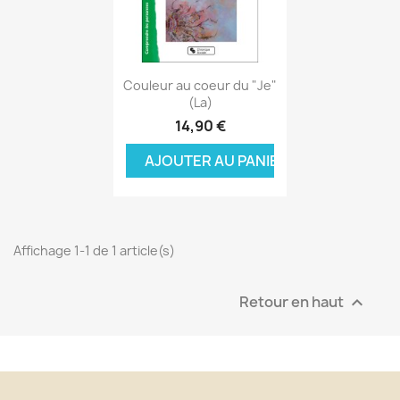
Aperçu rapide

Couleur au coeur du "Je"
(La)
14,90 €
AJOUTER AU PANIER
Affichage 1-1 de 1 article(s)
Retour en haut
