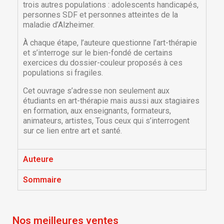
trois autres populations : adolescents handicapés,
personnes SDF et personnes atteintes de la
maladie d’Alzheimer.
À chaque étape, l’auteure questionne l’art-thérapie
et s’interroge sur le bien-fondé de certains
exercices du dossier-couleur proposés à ces
populations si fragiles.
Cet ouvrage s’adresse non seulement aux
étudiants en art-thérapie mais aussi aux stagiaires
en formation, aux enseignants, formateurs,
animateurs, artistes, Tous ceux qui s’interrogent
×
×
Créer une liste d'envies
sur ce lien entre art et santé.
Connexion
×
Auteure
Nom de la liste d'envies
Vous devez être connecté pour ajouter des produits
Ajouter à ma liste d'envies
à votre liste d'envies.
Sommaire
Créer une nouvelle liste
add_circle_outline
Annuler
Connexion
Annuler
Créer une liste d'envies
Nos meilleures ventes