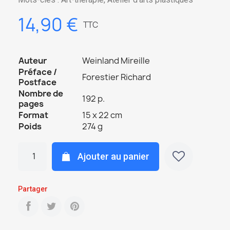
14,90 €
TTC
Auteur
Weinland Mireille
Préface /
Forestier Richard
Postface
Nombre de
192 p.
pages
Format
15 x 22 cm
Poids
274 g
Ajouter au panier
Partager