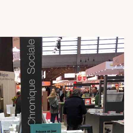
×
×
×
×