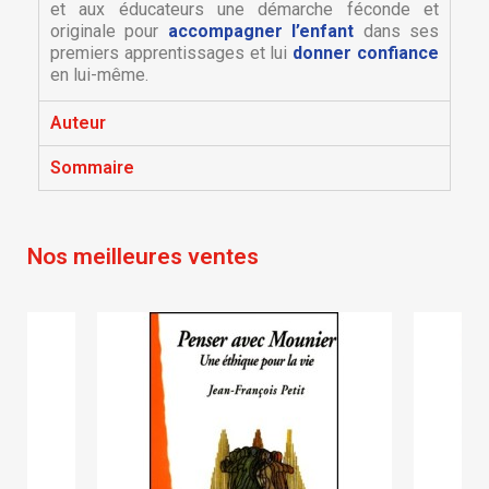
et aux éducateurs une démarche féconde et
originale pour
accompagner l’enfant
dans ses
premiers apprentissages et lui
donner confiance
en lui-même.
Auteur
×
×
Créer une liste d'envies
Sommaire
Connexion
×
Nom de la liste d'envies
Vous devez être connecté pour ajouter des produits
Ajouter à ma liste d'envies
Nos meilleures ventes
à votre liste d'envies.
Créer une nouvelle liste
add_circle_outline
Annuler
Connexion
Annuler
Créer une liste d'envies