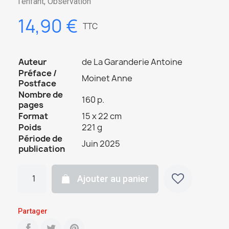
l'enfant, Observation
14,90 €
TTC
Auteur
de La Garanderie Antoine
Préface /
Moinet Anne
Postface
Nombre de
160 p.
pages
Format
15 x 22 cm
Poids
221 g
Période de
Juin 2025
publication
Ajouter au panier
Partager