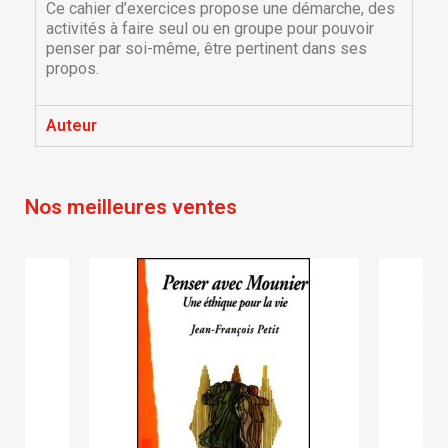
Ce cahier d’exercices propose une démarche, des
activités à faire seul ou en groupe pour pouvoir
penser par soi-même, être pertinent dans ses
propos.
Auteur
×
×
Créer une liste d'envies
Connexion
×
Nos meilleures ventes
Nom de la liste d'envies
Vous devez être connecté pour ajouter des produits
Ajouter à ma liste d'envies
à votre liste d'envies.
Créer une nouvelle liste
add_circle_outline
Annuler
Connexion
Annuler
Créer une liste d'envies