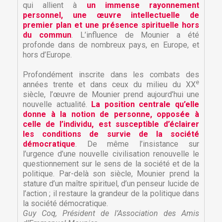
qui allient à
un immense rayonnement
personnel, une œuvre intellectuelle de
premier plan et une présence spirituelle hors
du commun
. L’influence de Mounier a été
profonde dans de nombreux pays, en Europe, et
hors d’Europe.
Profondément inscrite dans les combats des
e
années trente et dans ceux du milieu du XX
siècle, l’œuvre de Mounier prend aujourd’hui une
nouvelle actualité.
La position centrale qu’elle
donne à la notion de personne, opposée à
celle de l’individu, est susceptible d’éclairer
les conditions de survie de la société
démocratique
. De même l’insistance sur
×
l’urgence d’une nouvelle civilisation renouvelle le
×
Créer une liste d'envies
Connexion
questionnement sur le sens de la société et de la
politique. Par-delà son siècle, Mounier prend la
stature d’un maître spirituel, d’un penseur lucide de
×
Nom de la liste d'envies
Vous devez être connecté pour ajouter des produits
Ajouter à ma liste d'envies
l’action ; il restaure la grandeur de la politique dans
à votre liste d'envies.
la société démocratique.
Guy Coq, Président de l’Association des Amis
Créer une nouvelle liste
add_circle_outline