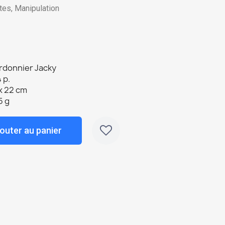
ctes, Manipulation
rdonnier Jacky
 p.
x 22 cm
5 g
outer au panier