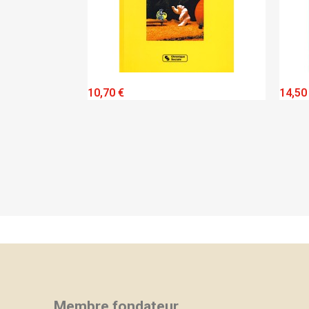
IEW
QUICK VIEW
10,70 €
14,50
Membre fondateur