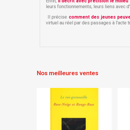
A
Enfin,
il décrit avec précision le mili
d'
leurs fonctionnements, leurs liens avec d
add_circle_outline
Il précise
comment des jeunes peuven
virtuel au réel par des passages à l'acte t
Nos meilleures ventes