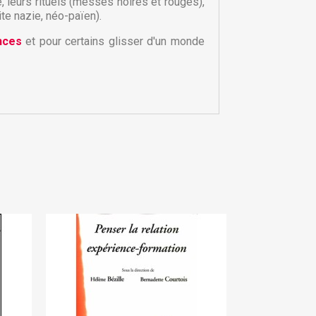
×
e, leurs rituels (messes noires et rouges),
te nazie, néo-païen).
nces
et pour certains glisser d'un monde