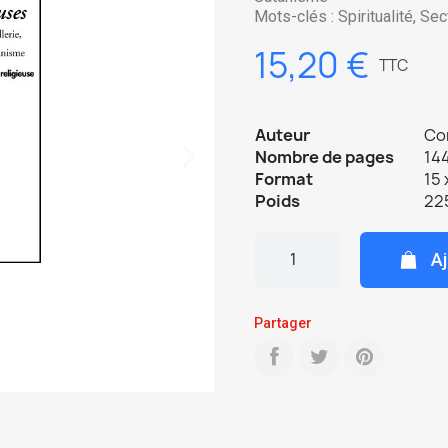
Mots-clés : Spiritualité, Se
15,20 €
TTC
Auteur
Co
Nombre de pages
144
Format
15 
Poids
22
Aj
Partager