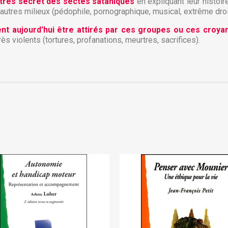
jouter à ma liste d'envies
eu très secret des sectes sataniques
en expliquant leur histoir
envies.
'autres milieux (pédophile, pornographique, musical, extrême droi
Créer une nouvelle liste
t aujourd'hui être attirés par ces groupes ou ces croya
rès violents (tortures, profanations, meurtres, sacrifices).
Annuler
Connexion
Annuler
Créer une liste d'envies