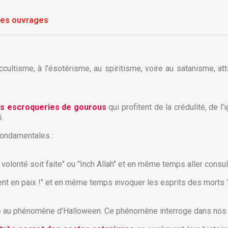
res ouvrages
occultisme, à l'ésotérisme, au spiritisme, voire au satanisme, a
les escroqueries de gourous
qui profitent de la crédulité, de l'
.
fondamentales :
 volonté soit faite" ou "Inch Allah" et en même temps aller consu
sent en paix !" et en même temps invoquer les esprits des morts 
réer une liste d'envies
onnexion
ré au phénomène d'Halloween. Ce phénomène interroge dans nos 
 de la liste d'envies
us devez être connecté pour ajouter des produits à votre liste