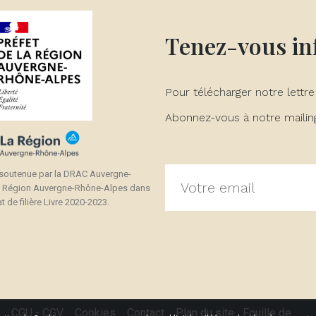
Tenez-vous i
Pour télécharger notre lettre
Abonnez-vous à notre mailing 
 soutenue par la DRAC Auvergne-
a Région Auvergne-Rhône-Alpes dans
t de filière Livre 2020-2023.
CGU - CGV
Cookies
Contact
Plan du site
Fouille de