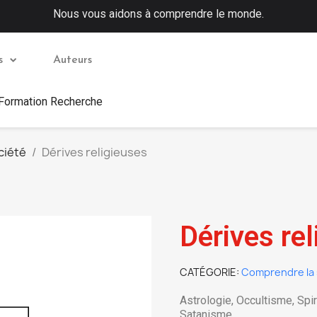
Nous vous aidons à comprendre le monde.
s
Auteurs
 Formation Recherche
ciété
Dérives religieuses
Dérives re
CATÉGORIE
Comprendre la 
Astrologie, Occultisme, Spir
Satanisme