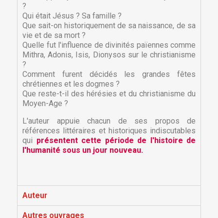
?
Qui était Jésus ? Sa famille ?
Que sait-on historiquement de sa naissance, de sa
vie et de sa mort ?
Quelle fut l'influence de divinités païennes comme
Mithra, Adonis, Isis, Dionysos sur le christianisme
?
Comment furent décidés les grandes fêtes
chrétiennes et les dogmes ?
Que reste-t-il des hérésies et du christianisme du
Moyen-Age ?
L'auteur appuie chacun de ses propos de
références littéraires et historiques indiscutables
×
qui
présentent cette période de l'histoire de
×
Créer une liste d'envies
Connexion
l'humanité sous un jour nouveau.
×
Nom de la liste d'envies
Vous devez être connecté pour ajouter des produits
Ajouter à ma liste d'envies
à votre liste d'envies.
Auteur
Créer une nouvelle liste
add_circle_outline
Autres ouvrages