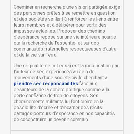
Cheminer en recherche d’une vision partagée exige
des personnes prêtes à se remettre en question
et des sociétés veillant à renforcer les liens entre
leurs membres et à délibérer pour sortir des
impasses actuelles. Proposer des chemins
d’espérance repose sur une vie intérieure nourrie
par la recherche de l’essentiel et sur des
communautés fraternelles respectueuses d’autrui
et de la vie sur Terre.
Une originalité de cet essai est la mobilisation par
l’auteur de ses expériences au sein de
mouvements d’une société civile cherchant à
prendre ses responsabilités
face aux
pesanteurs de la sphère politique comme à la
×
perte confiance de trop de citoyens. Ses
×
Créer une liste d'envies
Connexion
cheminements militants lui font croire en la
possibilité d’écrire et d’incarner des récits
partagés porteurs d’espérance en nos capacités
×
Nom de la liste d'envies
Vous devez être connecté pour ajouter des produits
Ajouter à ma liste d'envies
de coconstruire un devenir commun.
à votre liste d'envies.