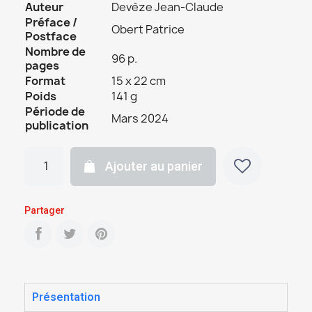
Auteur
Devèze Jean-Claude
Préface /
Obert Patrice
Postface
Nombre de
96 p.
pages
Format
15 x 22 cm
Poids
141 g
Période de
Mars 2024
publication
Ajouter au panier
Partager
Présentation