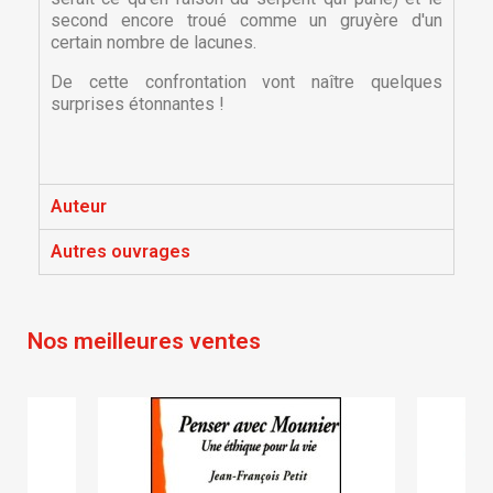
second encore troué comme un gruyère d'un
certain nombre de lacunes.
De cette confrontation vont naître quelques
surprises étonnantes !
×
Auteur
×
Créer une liste d'envies
Connexion
Autres ouvrages
×
Nom de la liste d'envies
Vous devez être connecté pour ajouter des produits
Ajouter à ma liste d'envies
à votre liste d'envies.
Nos meilleures ventes
Créer une nouvelle liste
add_circle_outline
Annuler
Connexion
Annuler
Créer une liste d'envies