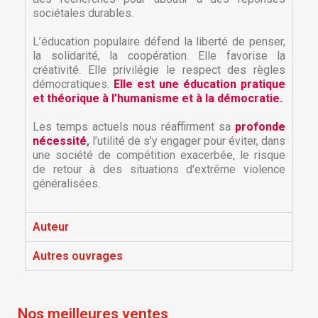
sociétales durables.
L’éducation populaire défend la liberté de penser,
la solidarité, la coopération. Elle favorise la
créativité. Elle privilégie le respect des règles
démocratiques.
Elle est une éducation pratique
et théorique à l’humanisme et à la démocratie.
Les temps actuels nous réaffirment sa
profonde
nécessité
,
l’utilité de s’y engager pour éviter, dans
une société de compétition exacerbée, le risque
de retour à des situations d’extrême violence
×
×
Créer une liste d'envies
généralisées.
Connexion
×
Auteur
Nom de la liste d'envies
Vous devez être connecté pour ajouter des produits
Ajouter à ma liste d'envies
à votre liste d'envies.
Autres ouvrages
Créer une nouvelle liste
add_circle_outline
Annuler
Connexion
Annuler
Créer une liste d'envies
Nos meilleures ventes