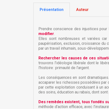
Présentation
Auteur
Prendre conscience des injustices pour
modifier
.
Elles sont nombreuses et variées car l
paupérisation, exclusion, croissance du
par un travail inhumain, sous-développeme
Rechercher les causes de ces situat
trouvons l’idéologie libérale dont le li
l’histoire : primauté de l’argent.
Les conséquences en sont dramatiques. S’
C
accaparer les richesses possédées par de
C
par cette exploitation conduisant à un a
des soins, éducation au rabais, dont sont
Nom
Vo
A
Des remèdes existent, tous fondés sur 
d'
méthode d’action efficace, avec l’instaura