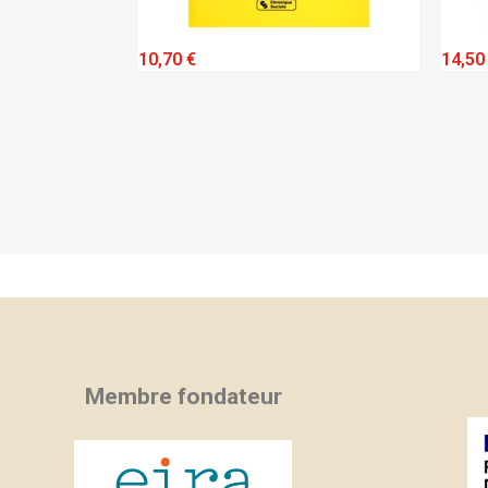
IEW
QUICK VIEW
10,70 €
14,50
Membre fondateur