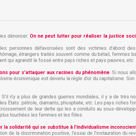
 les dénoncer.
On ne peut lutter pour réaliser la justice soci
es personnes défavorisées sont des victimes d’abord des iné
 chômage, étrangers traités souvent comme du bétail, femmes ba
nt qui agrandit le fossé entre pays riches et pays pauvres, etc.
ions pour s’attaquer aux racines du phénomène
. Si nous al
béralisme économique est devenu la règle d’or du capitalisme. S
il n’y a plus de grandes guerres mondiales, il y a de très no
réer une liste d'envies
s États : pétrole, diamants, phosphate, etc. Les pays riches f
onnexion
ccroissement de leur dette qui les a conduits au sous-développ
 plus touchées les femmes et les filles.
 de la liste d'envies
us devez être connecté pour ajouter des produits à votre liste
jouter à ma liste d'envies
la solidarité qui se substitue à l’individualisme inconscien
envies.
tion de la discrimination positive, l’essai de l’instauration du r