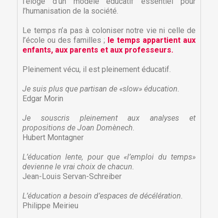
l’éloge d’un modèle éducatif essentiel pour
l’humanisation de la société.
Le temps n’a pas à coloniser notre vie ni celle de
l’école ou des familles ;
le temps appartient aux
enfants, aux parents et aux professeurs.
Pleinement vécu, il est pleinement éducatif.
Je suis plus que partisan de «slow» éducation.
Edgar Morin
Je souscris pleinem
ent aux analyses et
propositions de Joan Domènech.
Hubert Montagner
L’éducation lente, pour que «l’emploi du temps»
×
×
Créer une liste d'envies
devienne le vrai choix de chacun.
Connexion
Jean-Louis Servan-Schreiber
×
L’éducation a besoin d’espaces de décélération.
Nom de la liste d'envies
Vous devez être connecté pour ajouter des produits
Ajouter à ma liste d'envies
à votre liste d'envies.
Philippe Meirieu