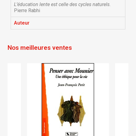
Créer une nouvelle liste
add_circle_outline
L’éducation lente est celle des cycles naturels.
Pierre Rabhi
Annuler
Connexion
Annuler
Créer une liste d'envies
Auteur
Nos meilleures ventes