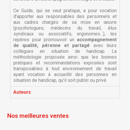
Ce Guide, qui se veut pratique, a pour vocation
d’apporter aux responsables des personnels et
aux cadres chargés de sa mise en œuvre
(psychologues, médecins du travail, élus
syndicaux ou associatifs, ergonomes…), les
repères pour promouvoir un
accompagnement
de qualité, pérenne et partagé
avec leurs
collègues en situation de handicap. La
méthodologie proposée ainsi que les bonnes
pratiques et recommandations exposées sont
×
×
Créer une liste d'envies
transposables à tout environnement de travail
Connexion
ayant vocation à accueillir des personnes en
situation de handicap, qu’il soit public ou privé.
×
Nom de la liste d'envies
Vous devez être connecté pour ajouter des produits
Ajouter à ma liste d'envies
Auteurs
à votre liste d'envies.
Créer une nouvelle liste
add_circle_outline
Annuler
Connexion
Nos meilleures ventes
Annuler
Créer une liste d'envies