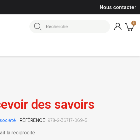
Nous contacter
evoir des savoirs
société
RÉFÉRENCE
978-2-36717-069-5
ît la réciprocité