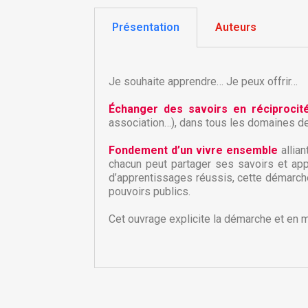
Présentation
Auteurs
Je souhaite apprendre… Je peux offrir…
Échanger des savoirs en réciprocit
association…), dans tous les domaines de 
Fondement d’un vivre ensemble
allia
chacun peut partager ses savoirs et ap
d’apprentissages réussis, cette démarch
C
C
pouvoirs publics.
Cet ouvrage explicite la démarche et en m
Nom
Vo
A
d'
add_circle_outline