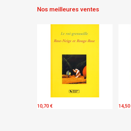
Nos meilleures ventes
EW
QUICK VIEW
10,70 €
14,50 