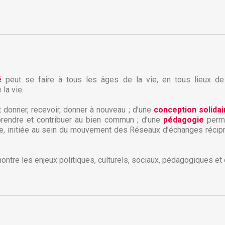
é
peut se faire à tous les âges de la vie, en tous lieux de l
la vie.
nt donner, recevoir, donner à nouveau ; d’une
conception solida
prendre et contribuer au bien commun ; d’une
pédagogie
perme
e, initiée au sein du mouvement des Réseaux d’échanges récip
réer une liste d'envies
onnexion
ontre les enjeux politiques, culturels, sociaux, pédagogiques et 
 de la liste d'envies
us devez être connecté pour ajouter des produits à votre liste
jouter à ma liste d'envies
envies.
Créer une nouvelle liste
Annuler
Connexion
Annuler
Créer une liste d'envies