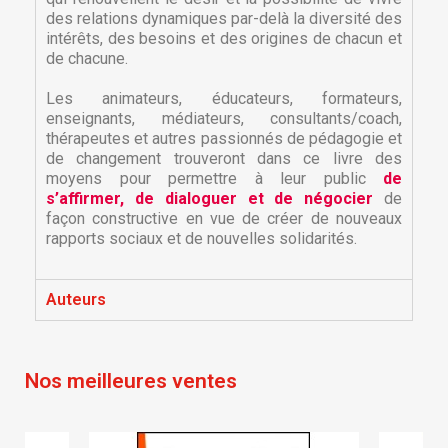
des relations dynamiques par-delà la diversité des
intérêts, des besoins et des origines de chacun et
de chacune.
Les animateurs, éducateurs, formateurs,
enseignants, médiateurs, consultants/coach,
thérapeutes et autres passionnés de pédagogie et
de changement trouveront dans ce livre des
moyens pour permettre à leur public
de
s’affirmer, de dialoguer et de négocier
de
×
façon constructive en vue de créer de nouveaux
×
Créer une liste d'envies
Connexion
rapports sociaux et de nouvelles solidarités.
×
Nom de la liste d'envies
Vous devez être connecté pour ajouter des produits
Ajouter à ma liste d'envies
Auteurs
à votre liste d'envies.
Créer une nouvelle liste
add_circle_outline
Nos meilleures ventes
Annuler
Connexion
Annuler
Créer une liste d'envies