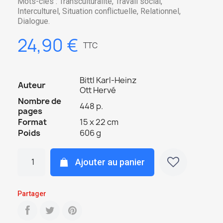
Mots-clés : Transculturalité, Travail social,
Interculturel, Situation conflictuelle, Relationnel,
Dialogue.
24,90 €
TTC
Bittl Karl-Heinz
Auteur
Ott Hervé
Nombre de
448 p.
pages
Format
15 x 22 cm
Poids
606 g
Ajouter au panier
Partager