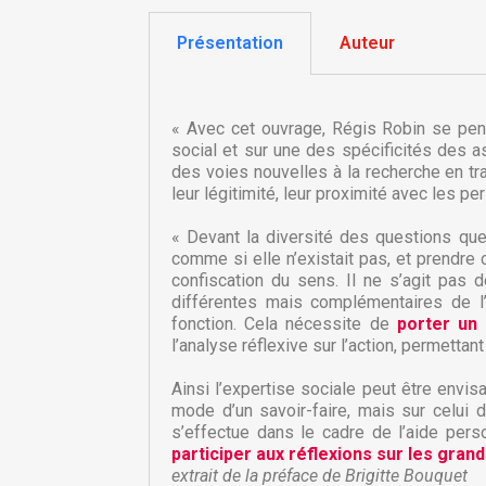
Présentation
Auteur
« Avec cet ouvrage, Régis Robin se pench
social et sur une des spécificités des as
des voies nouvelles à la recherche en tra
leur légitimité, leur proximité avec les p
« Devant la diversité des questions que
comme si elle n’existait pas, et prendre 
confiscation du sens. Il ne s’agit pas
différentes mais complémentaires de l’i
fonction. Cela nécessite de
porter un
C
l’analyse réflexive sur l’action, permetta
C
Ainsi l’expertise sociale peut être envi
mode d’un savoir-faire, mais sur celui 
Nom
Vo
A
s’effectue dans le cadre de l’aide perso
d'
participer aux réflexions sur les gran
extrait de la préface de Brigitte Bouquet
add_circle_outline