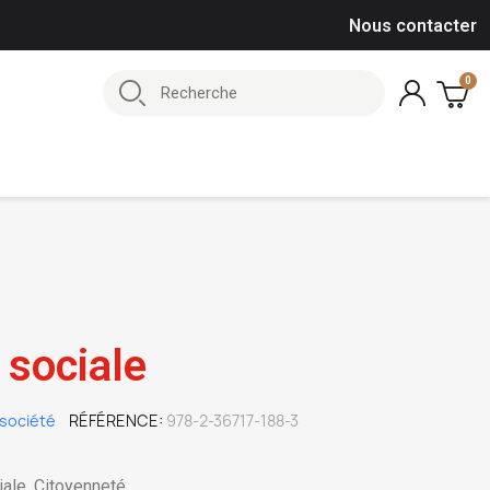
Nous contacter
 sociale
société
RÉFÉRENCE
978-2-36717-188-3
ale, Citoyenneté.