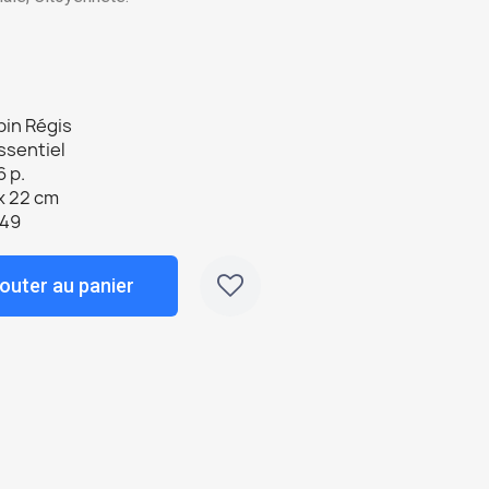
bin Régis
ssentiel
 p.
x 22 cm
349
outer au panier