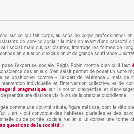
e sur ce qui fait corps, au sens de corps professionnel, en s
sistants de service social : la mise en avant d’une capacité d’
vail social, mais qui, par d’autres, interroge les formes de l’e
ersonnes en situation d’exclusion et de grande souffrance. »
extra
 pose l’expertise sociale, Régis Robin montre bien qu’il faut
conscience des enjeux. S’en saisir permet de poser un autre regar
 de se positionner comme « l’expert de référence » mais de
ntervention individuelle et l’intervention collective, et de c
 regard pragmatique
sur la notion d’expertise et d’envisager
réer une liste d'envies
nt de prendre une distance vis-à-vis de la pratique quotidienne.
onnexion
sagée comme une activité située, figure métisse, dont le déplo
d’un « art » qui convoque des habiletés plurielles et des savo
 de la liste d'envies
us devez être connecté pour ajouter des produits à votre liste
jouter à ma liste d'envies
nnelle ou de portée sociale, veiller à lui donner une forme c
envies.
des questions de la société.
»
Créer une nouvelle liste