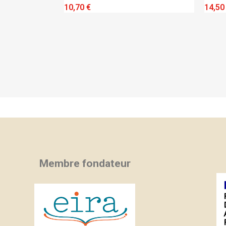
IEW
QUICK VIEW
10,70 €
14,50
Membre fondateur