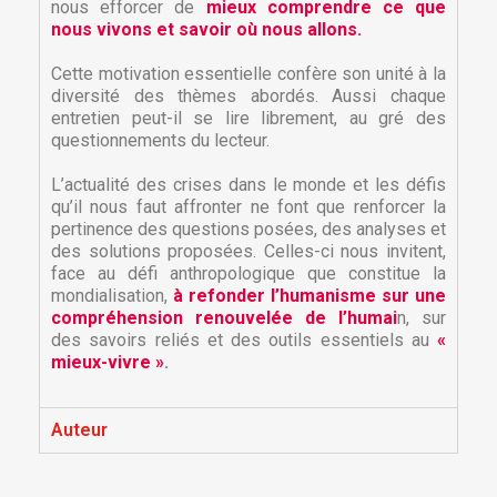
nous efforcer de
mieux comprendre ce que
nous vivons et savoir où nous allons.
Cette motivation essentielle confère son unité à la
diversité des thèmes abordés. Aussi chaque
entretien peut-il se lire librement, au gré des
questionnements du lecteur.
L’actualité des crises dans le monde et les défis
qu’il nous faut affronter ne font que renforcer la
pertinence des questions posées, des analyses et
des solutions proposées. Celles-ci nous invitent,
face au défi anthropologique que constitue la
×
mondialisation,
à refonder l’humanisme sur une
×
Créer une liste d'envies
Connexion
compréhension renouvelée de l’humai
n, sur
des savoirs reliés et des outils essentiels au
«
×
mieux-vivre »
.
Nom de la liste d'envies
Vous devez être connecté pour ajouter des produits
Ajouter à ma liste d'envies
à votre liste d'envies.
Auteur
Créer une nouvelle liste
add_circle_outline
Annuler
Connexion
Annuler
Créer une liste d'envies