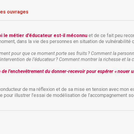
res ouvrages
i le métier d’éducateur est-il méconnu
et de ce fait peu reco
n moment, dans la vie des personnes en situation de vulnérabilité 
ment pour que ce moment porte ses fruits ? Comment la personne 
intervention de l’éducateur ? Comment montrer la richesse et la c
n de l’enchevêtrement du donner-recevoir pour espérer « nouer un
réer une liste d'envies
onnexion
l conducteur de ma réflexion et de sa mise en tension avec mon e
pie pour illustrer l’essai de modélisation de l’accompagnement s
 de la liste d'envies
us devez être connecté pour ajouter des produits à votre liste
jouter à ma liste d'envies
envies.
Créer une nouvelle liste
Annuler
Connexion
Annuler
Créer une liste d'envies