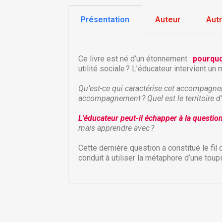
Présentation
Auteur
Aut
Ce livre est né d’un étonnement :
pourquo
utilité sociale ? L’éducateur intervient u
Qu’est-ce qui caractérise cet accompagne
accompagnement ? Quel est le territoire d’
L
’éducateur peut-il échapper à la questio
C
mais apprendre avec ?
C
Cette dernière question a constitué le fi
conduit à utiliser la métaphore d’une tou
Nom
Vo
A
d'
add_circle_outline