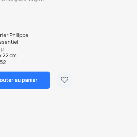
rier Philippe
ssentiel
 p.
x 22 cm
252
outer au panier