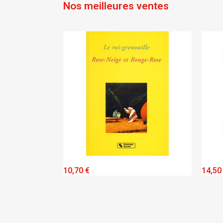
Nos meilleures ventes
IEW
QUICK VIEW
10,70 €
14,50