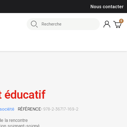
Nous contacter
 éducatif
société
RÉFÉRENCE
978-2-36717-169-2
de la rencontre
tion soignant-soigné.